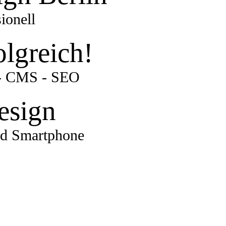
ionell
olgreich!
 - CMS - SEO
esign
und Smartphone