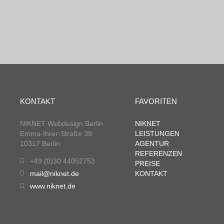
KONTAKT
FAVORITEN
NIKNET Webdesign Berlin
NIKNET
Emma-Ihrer-Straße 39
LEISTUNGEN
10317 Berlin
AGENTUR
REFERENZEN
+49 (0)30 44052753
PREISE
mail@niknet.de
KONTAKT
www.niknet.de