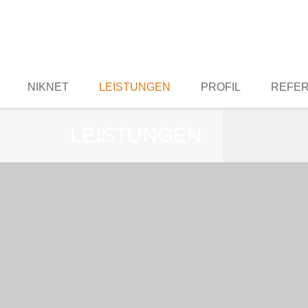
KONTAKT
ADRESSE
Nicole Muhs
NIKNET Webdesign Berlin
NIKNET
LEISTUNGEN
PROFIL
REFE
Nicole Muhs
Telefon: 030. 44 05 27 53
Emma-Ihrer-Straße 39
LEISTUNGEN
E-Mail:
mail@niknet.de
10317 Berlin